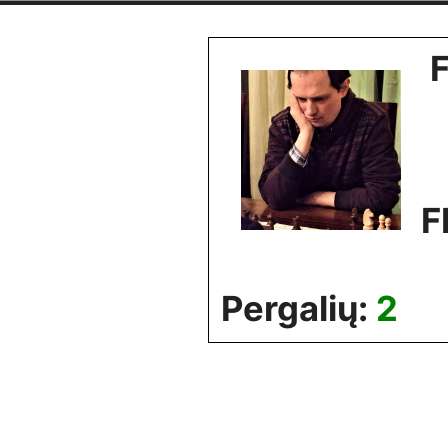
Skip
to
content
F
Pergalių:
2