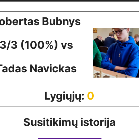
obertas Bubnys
3/3 (100%) vs
Tadas Navickas
Lygiųjų:
0
Susitikimų istorija