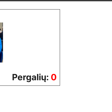
Pergalių:
0