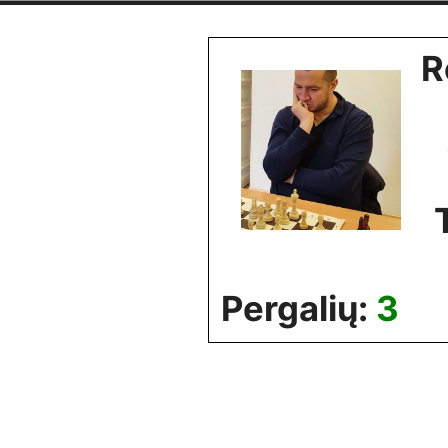
Skip
to
R
content
Pergalių:
3