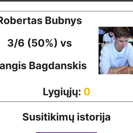
Robertas Bubnys
3/6 (50%) vs
angis Bagdanskis
Lygiųjų:
0
Susitikimų istorija