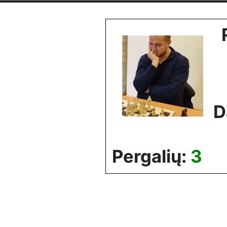
Skip
to
content
D
Pergalių:
3