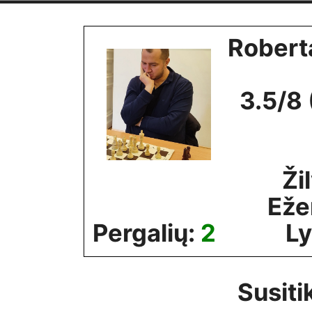
Skip
to
Robert
content
3.5/8
Ži
Eže
Pergalių:
2
Ly
Susiti