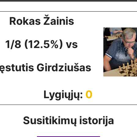
Rokas Žainis
1/8 (12.5%) vs
ęstutis Girdziušas
Lygiųjų:
0
Susitikimų istorija