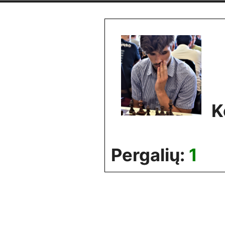
Skip
to
content
K
Pergalių:
1