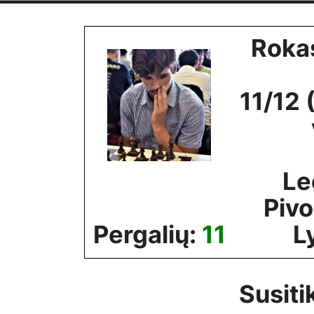
Skip
to
Rokas
content
11/12 
Le
Pivo
Pergalių:
11
L
Susiti