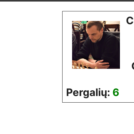
Skip
to
C
content
Pergalių:
6