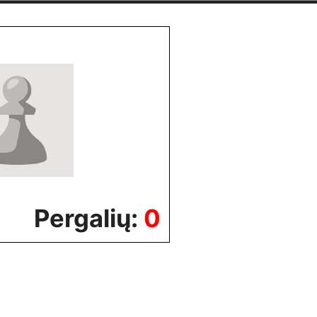
Pergalių:
0