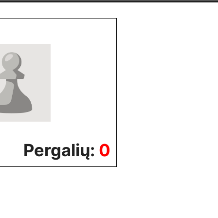
Pergalių:
0