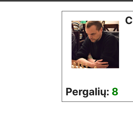
Skip
to
C
content
Pergalių:
8