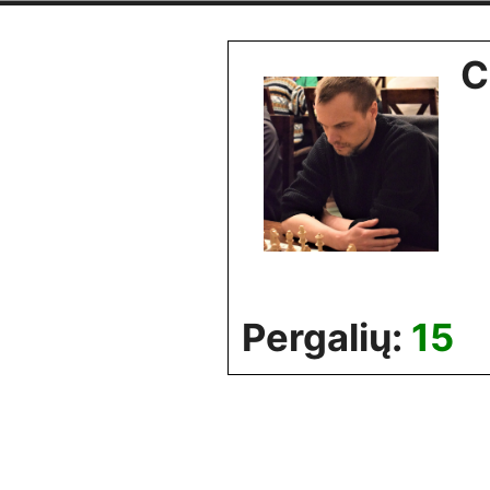
Skip
to
C
content
Pergalių:
15