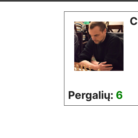
Skip
to
C
content
Pergalių:
6