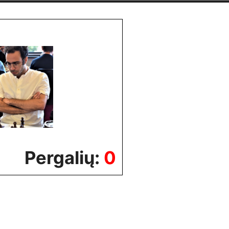
Pergalių:
0