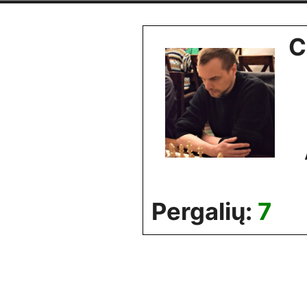
Skip
to
C
content
Pergalių:
7