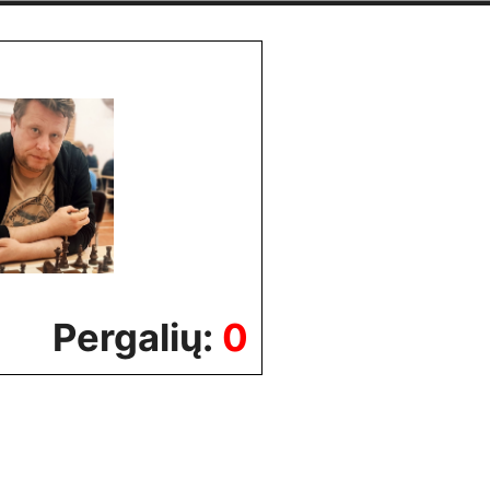
Pergalių:
0