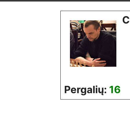
Skip
to
C
content
Pergalių:
16