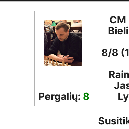
Skip
to
CM 
content
Biel
8/8 (
Rai
Ja
Pergalių:
8
Ly
Susiti