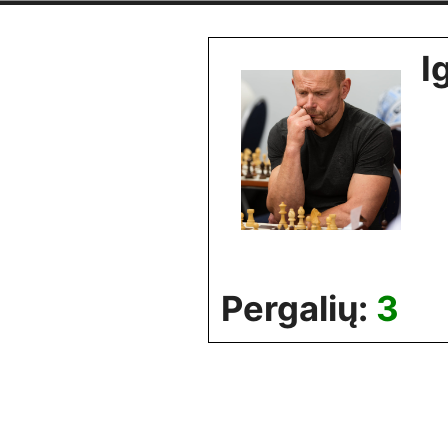
Skip
to
I
content
Pergalių:
3