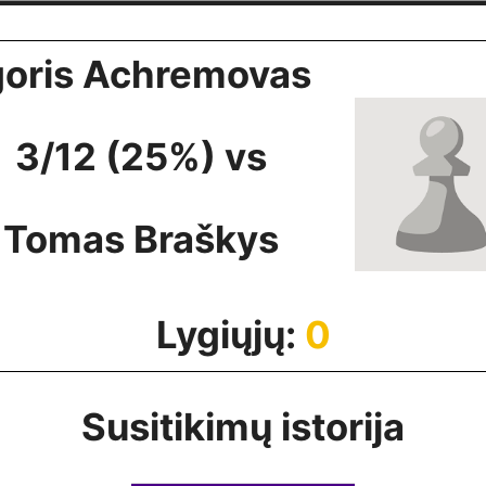
goris Achremovas
3/12 (25%) vs
Tomas Braškys
Lygiųjų:
0
Susitikimų istorija