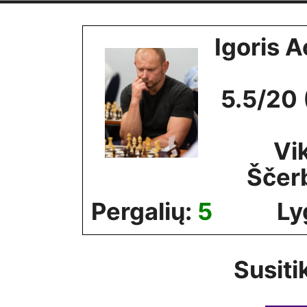
Skip
to
Igoris 
content
5.5/20 
Vi
Ščer
Pergalių:
5
Ly
Susiti