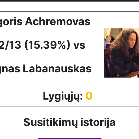
goris Achremovas
2/13 (15.39%) vs
gnas Labanauskas
Lygiųjų:
0
Susitikimų istorija