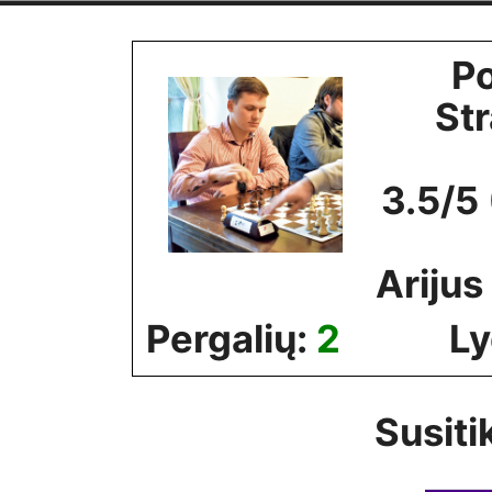
Skip
to
Po
content
St
3.5/5
Arijus
Pergalių:
2
Ly
Susiti