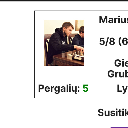
Skip
to
Mariu
content
5/8 (
Gi
Gru
Pergalių:
5
Ly
Susiti