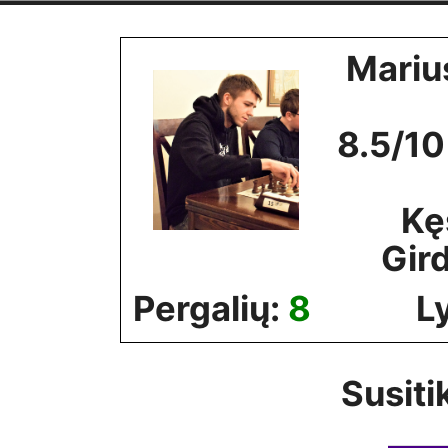
Skip
to
Mariu
content
8.5/10
Kę
Gir
Pergalių:
8
L
Susiti