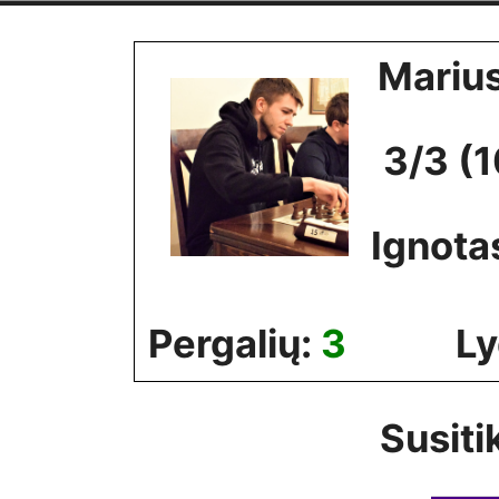
Skip
to
Mariu
content
3/3 (
Ignota
Pergalių:
3
Ly
Susiti