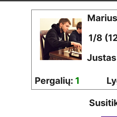
Skip
to
Marius
content
1/8 (1
Justas
Pergalių:
1
Ly
Susiti