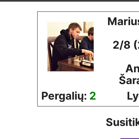
Skip
to
Mariu
content
2/8 
An
Šar
Pergalių:
2
Ly
Susiti