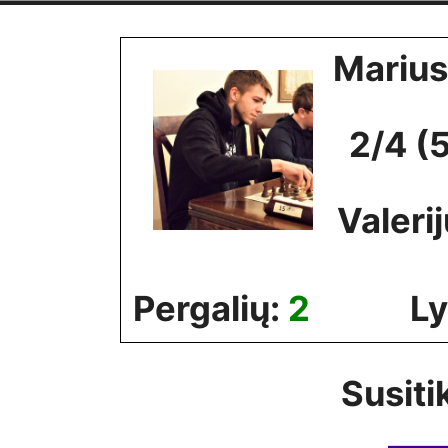
Skip
to
Marius
content
2/4 (
Valeri
Pergalių:
2
Ly
Susiti