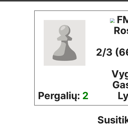
Skip
to
FM
content
Ro
2/3 (6
Vy
Ga
Pergalių:
2
Ly
Susiti