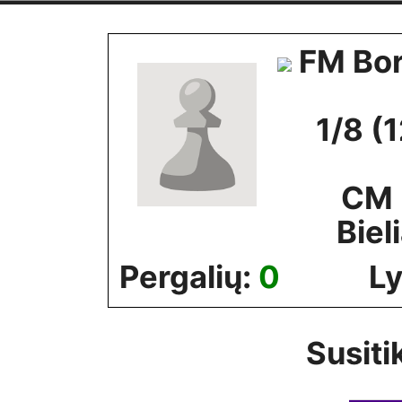
Skip
to
FM Bor
content
1/8 (
CM 
Biel
Pergalių:
0
Ly
Susiti