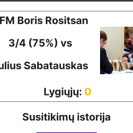
FM Boris Rositsan
3/4 (75%) vs
ulius Sabatauskas
Lygiųjų:
0
Susitikimų istorija