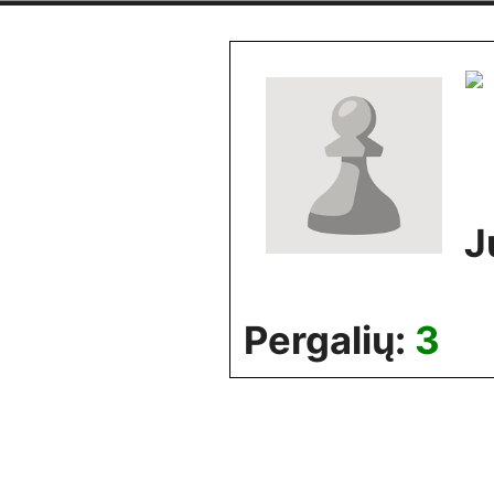
Skip
to
content
J
Pergalių:
3