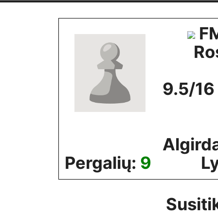
Skip
to
FM
content
Ro
9.5/16
Algird
Pergalių:
9
Ly
Susiti