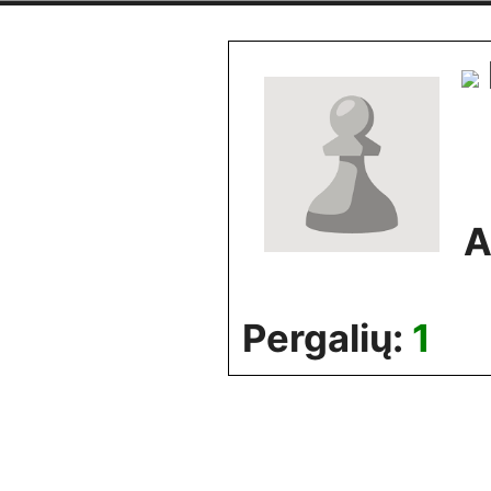
Skip
to
content
A
Pergalių:
1