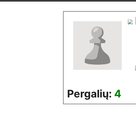
Skip
to
content
Pergalių:
4