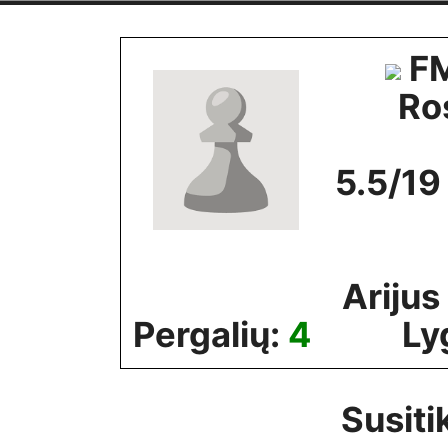
Skip
to
FM
content
Ro
5.5/19
Arijus
Pergalių:
4
Ly
Susiti