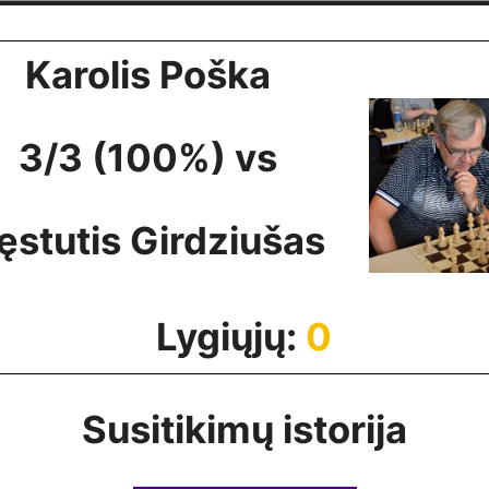
Karolis Poška
3/3 (100%) vs
ęstutis Girdziušas
Lygiųjų:
0
Susitikimų istorija