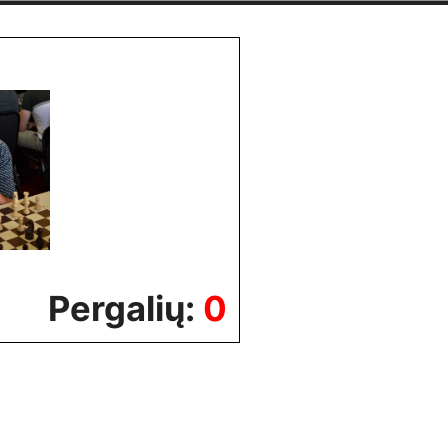
Pergalių:
0