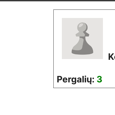
Skip
to
content
K
Pergalių:
3