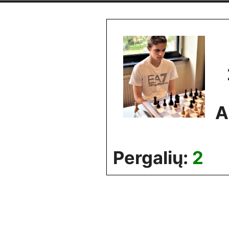
Skip
to
content
A
Pergalių:
2