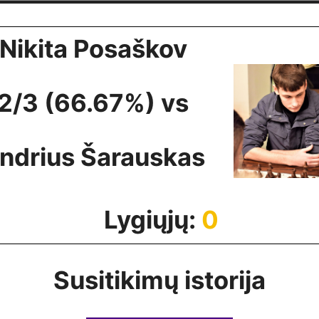
Nikita Posaškov
2/3 (66.67%) vs
ndrius Šarauskas
Lygiųjų:
0
Susitikimų istorija