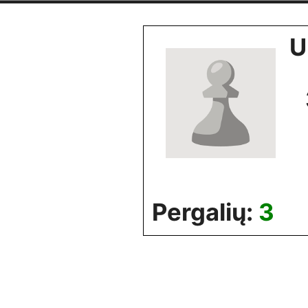
Skip
to
U
content
Pergalių:
3