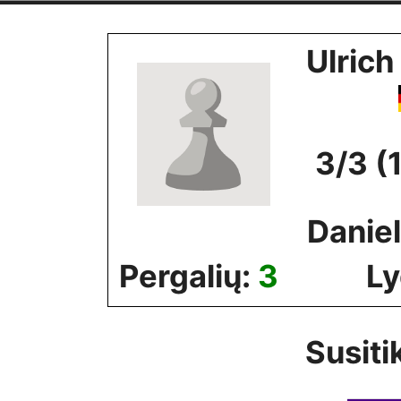
Skip
to
Ulrich
content
3/3 (
Daniel
Pergalių:
3
Ly
Susiti