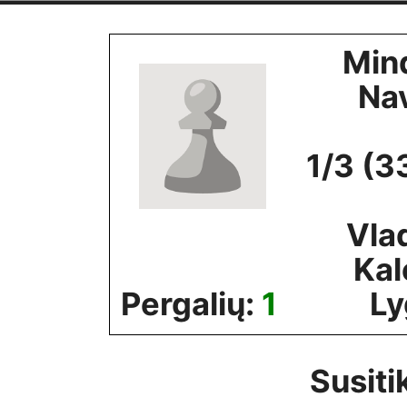
Skip
to
Min
content
Na
1/3 (3
Vla
Kal
Pergalių:
1
Ly
Susiti