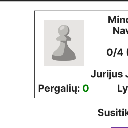
Skip
to
Min
content
Na
0/4 
Jurijus
Pergalių:
0
Ly
Susiti