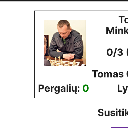
Skip
to
T
content
Min
0/3 
Tomas 
Pergalių:
0
Ly
Susiti