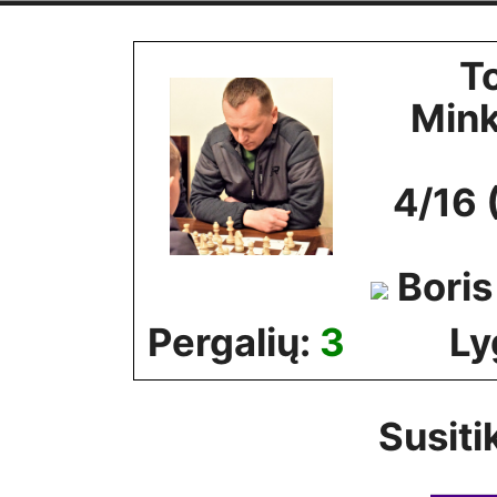
Skip
to
T
content
Min
4/16 
Boris
Pergalių:
3
Ly
Susiti