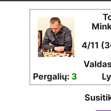
Skip
to
T
content
Min
4/11 (
Valdas
Pergalių:
3
Ly
Susiti