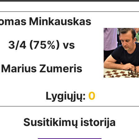
omas Minkauskas
3/4 (75%) vs
Marius Zumeris
Lygiųjų:
0
Susitikimų istorija