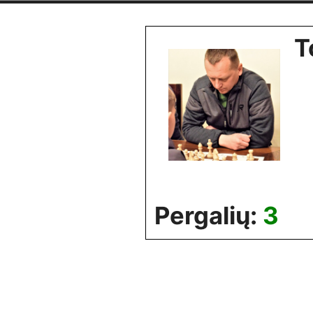
Skip
to
T
content
Pergalių:
3