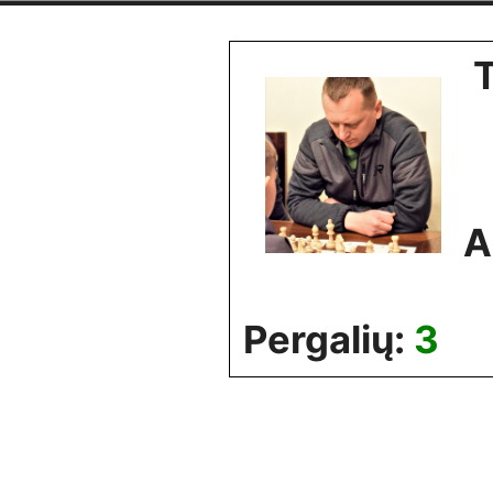
Skip
to
content
A
Pergalių:
3