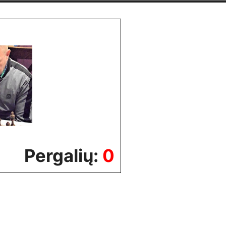
Pergalių:
0