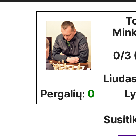
Skip
to
T
content
Min
0/3 
Liuda
Pergalių:
0
Ly
Susiti