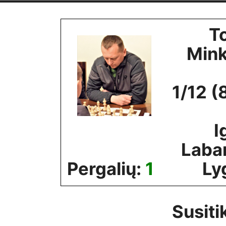
Skip
to
T
content
Min
1/12 (
I
Laba
Pergalių:
1
Ly
Susiti