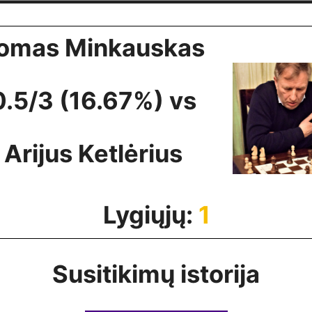
omas Minkauskas
0.5/3 (16.67%) vs
Arijus Ketlėrius
Lygiųjų:
1
Susitikimų istorija