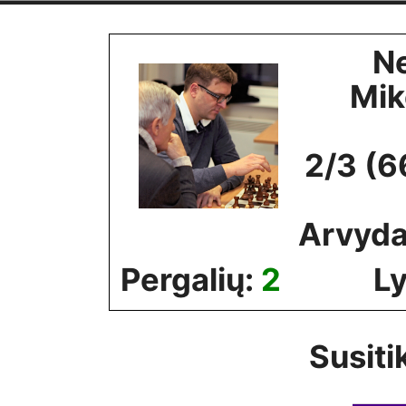
Skip
to
Ne
content
Mik
2/3 (6
Arvyd
Pergalių:
2
Ly
Susiti