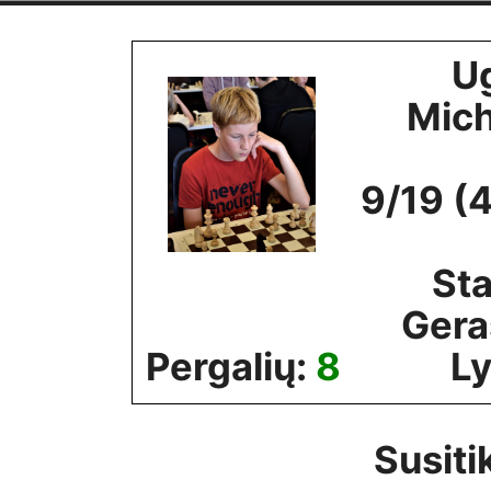
Skip
to
U
content
Mich
9/19 (
Sta
Gera
Pergalių:
8
Ly
Susiti