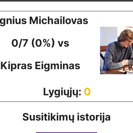
gnius Michailovas
0/7 (0%) vs
Kipras Eigminas
Lygiųjų:
0
Susitikimų istorija