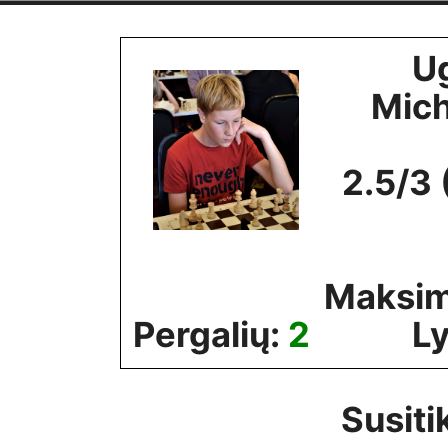
Skip
to
U
content
Mich
2.5/3
Maksim
Pergalių:
2
Ly
Susiti