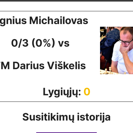
gnius Michailovas
0/3 (0%) vs
M Darius Viškelis
Lygiųjų:
0
Susitikimų istorija