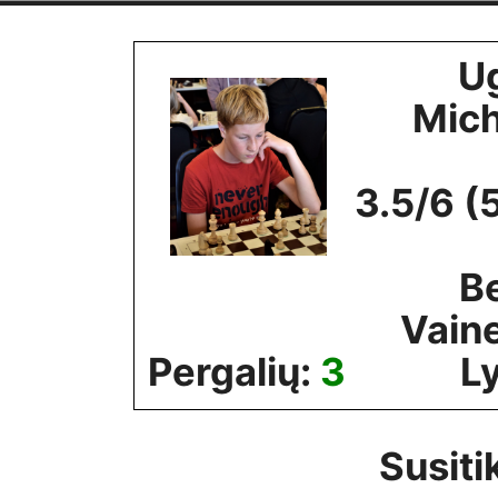
Skip
to
U
content
Mich
3.5/6 (
Be
Vain
Pergalių:
3
Ly
Susiti